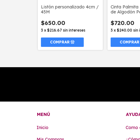
alizado 2.2cm
Listón personalizado 4cm /
Cinta Palmit
lo
45M
de Algodón P
$650.00
$720.00
intereses
3
x
$216.67
sin intereses
3
x
$240.00
sin
COMPRAR
MENÚ
AYUD
Inicio
Como 
Mis Compras
¿Cómo