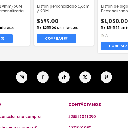
a 19mm/50M
Listón personalizado 1,6cm
Listón de alg
ersonalizada
/ 90M
Personalizado
19mm/100Met
$699.00
$1,030.00
 intereses
3
x
$233.00
sin intereses
3
x
$343.33
sin 
COMPRAR
A
CONTÁCTANOS
cancelar una compra
523531031090
 hacer mi compra?
3531031090