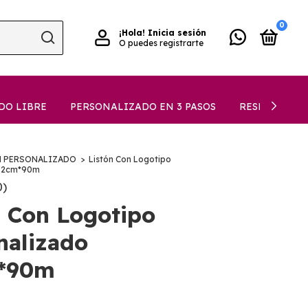
0
¡Hola!
Inicia sesión
O puedes registrarte
DO LIBRE
PERSONALIZADO EN 3 PASOS
RESEÑAS
N PERSONALIZADO
>
Listón Con Logotipo
2.2cm*90m
0)
n Con Logotipo
nalizado
m*90m