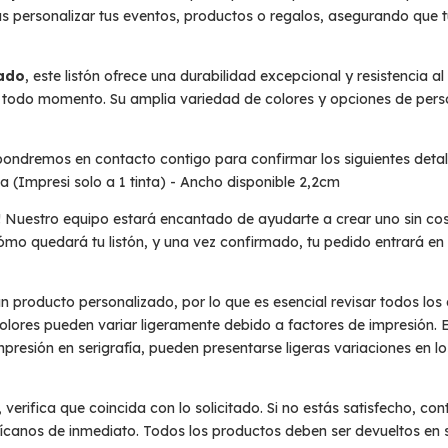
rás personalizar tus eventos, productos o regalos, asegurando que 
nado
, este listón ofrece una durabilidad excepcional y resistencia a
 todo momento. Su amplia variedad de colores y opciones de perso
 pondremos en contacto contigo para confirmar los siguientes detall
ta (Impresi solo a 1 tinta) - Ancho disponible 2,2cm
s! Nuestro equipo estará encantado de ayudarte a crear uno sin cos
ómo quedará tu listón, y una vez confirmado, tu pedido entrará en
un producto personalizado, por lo que es esencial revisar todos los 
colores pueden variar ligeramente debido a factores de impresión. 
 impresión en serigrafía, pueden presentarse ligeras variaciones en l
o, verifica que coincida con lo solicitado. Si no estás satisfecho, c
notifícanos de inmediato. Todos los productos deben ser devueltos en