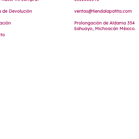
ca de Devolución
ventas@tiendalapatita.com
ación
Prolongación de Aldama 354
Sahuayo, Michoacán México.
cto