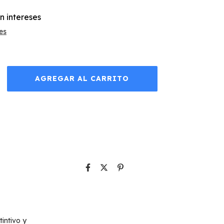
in intereses
es
intivo y