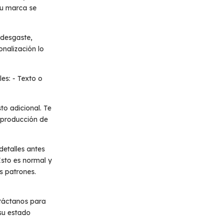
tu marca se
l desgaste,
nalización lo
es: - Texto o
to adicional. Te
 producción de
detalles antes
Esto es normal y
os patrones.
ontáctanos para
 su estado