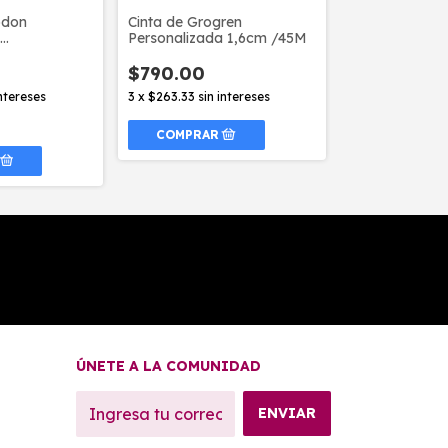
odon
Cinta de Grogren
Listón De Alg
Personalizada 1,6cm /45M
Personalizado
ros
$790.00
$720.00
intereses
3
x
$263.33
sin intereses
3
x
$240.00
sin 
ÚNETE A LA COMUNIDAD