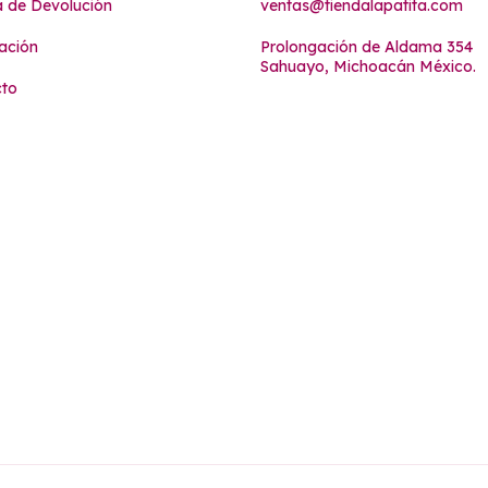
ca de Devolución
ventas@tiendalapatita.com
ación
Prolongación de Aldama 354
Sahuayo, Michoacán México.
cto