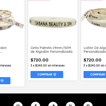
odon
Cinta Palmita 19mm/50M
Listón De Al
o
de Algodón Personalizada
Personalizado
tros
0
$720.00
$720.00
intereses
3
x
$240.00
sin intereses
3
x
$240.00
sin 
COMPRAR