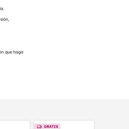
la.
sión,
ión que haga
GRATIS