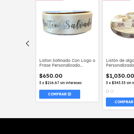
alizado 1,6cm
Liston Satinado Con Logo o
Listón de alg
Frase Personalizado
Personalizad
4cm/45M
19mm/100Me
$650.00
$1,030.0
 intereses
3
x
$216.67
sin intereses
3
x
$343.33
sin 
COMPRAR