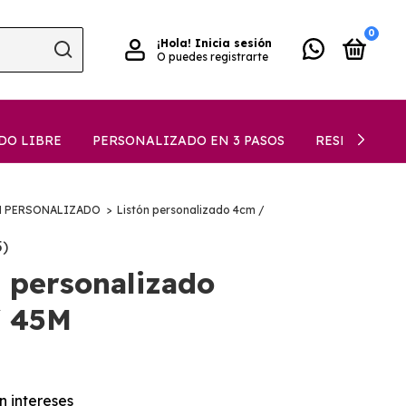
0
¡Hola!
Inicia sesión
O puedes registrarte
DO LIBRE
PERSONALIZADO EN 3 PASOS
RESEÑAS
N PERSONALIZADO
>
Listón personalizado 4cm /
5)
n personalizado
/ 45M
in intereses