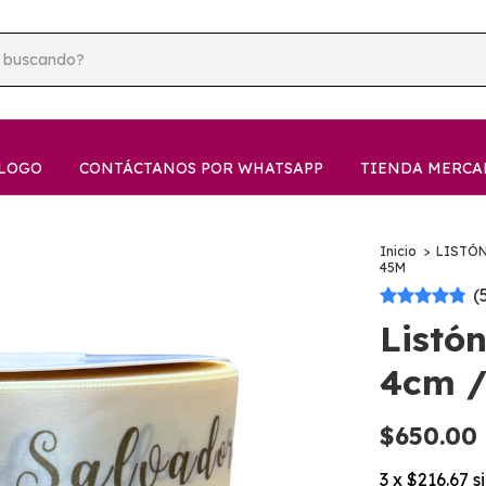
LOGO
CONTÁCTANOS POR WHATSAPP
TIENDA MERCA
Inicio
>
LISTÓ
45M
(
Listó
4cm 
$650.00
3
x
$216.67
s