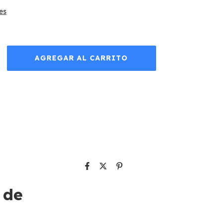
es
 de