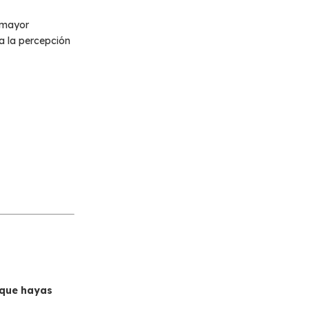
 mayor
va la percepción
 que hayas