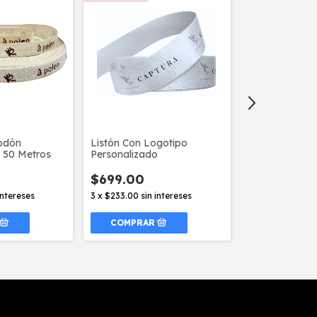
GRATIS
godón
Listón Con Logotipo
Listón person
 50 Metros
Personalizado
/ 90M
$699.00
$699.00
intereses
3
x
$233.00
sin intereses
3
x
$233.00
sin 