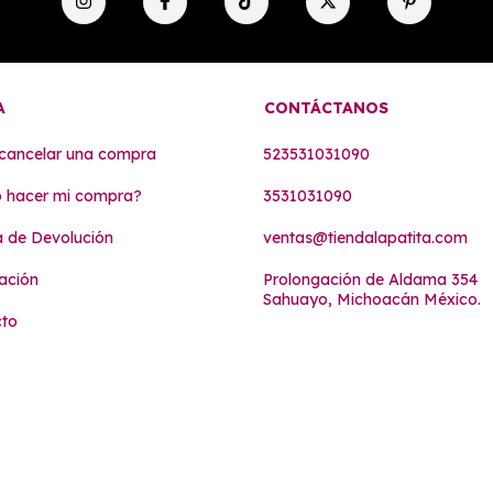
A
CONTÁCTANOS
cancelar una compra
523531031090
 hacer mi compra?
3531031090
ca de Devolución
ventas@tiendalapatita.com
ación
Prolongación de Aldama 354
Sahuayo, Michoacán México.
cto