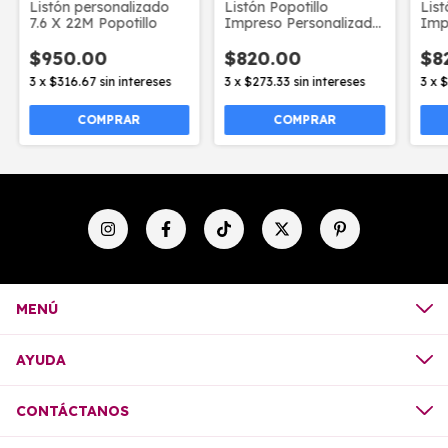
Listón personalizado
Listón Popotillo
List
7.6 X 22M Popotillo
Impreso Personalizado
Imp
22mm / 45Mts Beige
22m
$950.00
$820.00
$8
3
x
$316.67
sin intereses
3
x
$273.33
sin intereses
3
x
$
COMPRAR
MENÚ
AYUDA
CONTÁCTANOS